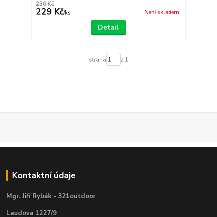
230 Kč
229 Kč
Není skladem
/
ks
Detail
strana
z 1
Kontaktní údaje
Mgr. Jiří Rybák - 321outdoor
Laudova 1227/9