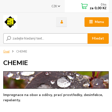
0
ks
CZK
za
0,00 Kč
Menu
Hledat
Úvod
CHEMIE
CHEMIE
Impregnace na obuv a oděvy, prací prostředky, desinfekce,
repelenty.