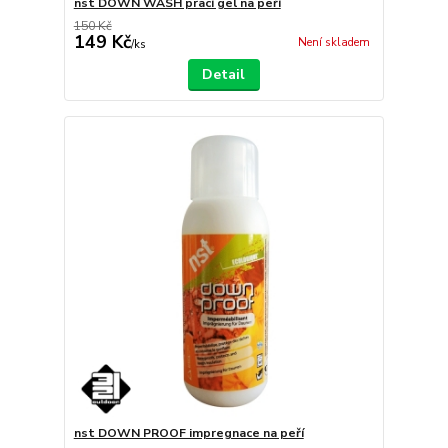
nst DOWN WASH prací gel na peří
150 Kč
149 Kč
Není skladem
/
ks
Detail
nst DOWN PROOF impregnace na peří