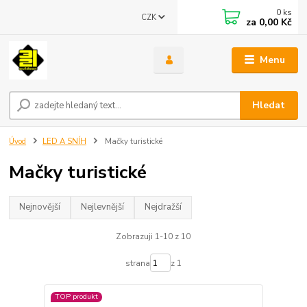
0
ks
CZK
za
0,00 Kč
Menu
Hledat
Úvod
LED A SNÍH
Mačky turistické
Mačky turistické
Nejnovější
Nejlevnější
Nejdražší
Zobrazuji 1-10 z 10
strana
z 1
TOP produkt