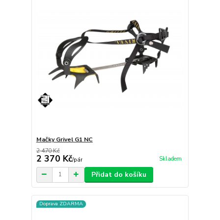
Mačky Grivel G1 NC
2 470 Kč
2 370 Kč
Skladem
/
pár
Přidat do košíku
Doprava ZDARMA