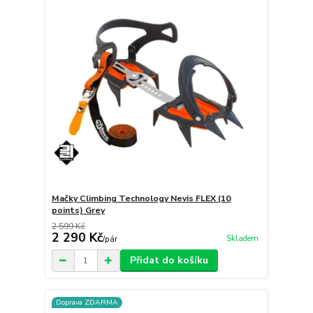
Mačky Climbing Technology Nevis FLEX (10
points) Grey
2 599 Kč
2 290 Kč
Skladem
/
pár
Přidat do košíku
Doprava ZDARMA