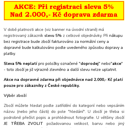
V době platnosti akce (viz banner na úvodní straně) má
registrovaný zákazník
slevu 5%
z celkové objednávky. Při
nákupu
bez registrace bude zboží fakturováno za normální ceny a
dopravné bude kalkulováno podle uvedeného způsobu dopravy a
platby.
Sleva 5% neplatí
pro položky označené "
doprodej
" nebo"
akce
"
- toto zboží je již výrazně zlevněno a další slevu nelze uplatnit.
Akce na dopravné zdarma při objednávce nad 2.000,- Kč platí
pouze pro zákazníky z České republiky.
Výběr zboží
Zboží můžete hledat podle zatřídění do kategorií nebo vepsáním
názvu (nebo jeho části) do pole "hledání". U zboží je třeba si
podrobně přečíst popis a prohlédnout fotografie. U většiny zboží
JE TŘEBA ZVOLIT
požadovanou velikost, barvu nebo jiný