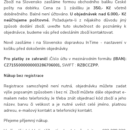
Zboží na Slovensko zasíláme formou obchodního balíku České
pošty na dobírku. Cena za 1 zásillku je
350,- Kč
včetně
doběrečného. Balné není účtováno.
U objednávek nad 6.000,- Kč
neúčtujeme poštovné.
Požadujete-li z nějakého důvodu jiný
způsob dodání zboží, uveďte tuto skutečnost do poznámky k
objednávce, budeme vás před odesláním zboží kontaktovat.
Nově zasíláme i na Slovensko dopravkou InTime - nastavení v
košíku před dokočením objednávky.
Pro platby ze zahraničí :
Číslo účtu v mezinárodním formátu
(IBAN)
:
:
C
Z7
15500000000
3286706001
,
SWIFT
RZBCCZPP.
Nákup bez registrace
Registrace samozřejmě není nutná, objednávku můžete zadat
výše popsaným způsobem i bez ní. Zboží můžete dále objednat e-
mailem nebo telefonicky. Je třeba znát objednací kód zboží a jeho
název, barvu či velikost a je nutné uvést celé jméno, platnou
adresu, e-mailový kontakt a telefonický kontakt.
Přejeme příjemný nákup.