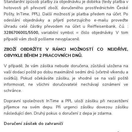
Standardní způsob platby za objednávku je dobírka (tedy platba v
hotovosti při převzetí zboží, doručeného prostřednictvím České
Pošty, InTime, PPL). Další možností je platba předem na účet. Po
odeslání objednávky a přijetí potvrzujícího e-mailu proveďte
úhradu celé částky převodem na účet u Reiffeisenbank, č.ú. :
variabilní symbol = číslo objednávky. V tom
3286706001/5500
,
případě vám zboží pošleme nevyplaceně.
ZBOŽÍ OBDRŽÍTE V RÁMCI MOŽNOSTÍ CO NEJDŘÍVE,
OBVYKLE BĚHEM 2 PRACOVNÍCH DNŮ.
V případě, že vám zásilka nebude doručena, zůstává uložena na
vaší dodací poště po dobu maximálně sedmi dnů (včetně víkendu a
svátků). Pokud očekáváte zásilku, je vhodné se na vaší poště
informovat, ne všichni doručovatelé nechávají oznámení ve
schránce.
Dopravní společnosti InTime a PPL uloží zásilku při nezastižení
příjemce na svém depu. Při urgenci zásilku dovezou zásilku
následující den. Druhý pokus o doručení z depa je zdarma.
Doručení zásilek do zahraničí