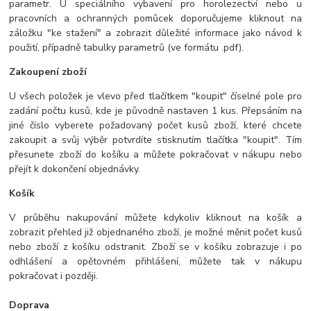
parametr. U speciálního vybavení pro horolezectví nebo u
pracovních a ochranných pomůcek doporučujeme kliknout na
záložku "ke stažení" a zobrazit důležité informace jako návod k
použití, případně tabulky parametrů (ve formátu .pdf).
Zakoupení zboží
U všech položek je vlevo před tlačítkem "koupit" číselné pole pro
zadání počtu kusů, kde je původně nastaven 1 kus. Přepsáním na
jiné číslo vyberete požadovaný počet kusů zboží, které chcete
zakoupit a svůj výběr potvrdíte stisknutím tlačítka "koupit". Tím
přesunete zboží do košíku a můžete pokračovat v nákupu nebo
přejít k dokončení objednávky.
Košík
V průběhu nakupování můžete kdykoliv kliknout na košík a
zobrazit přehled již objednaného zboží, je možné měnit počet kusů
nebo zboží z košíku odstranit. Zboží se v košíku zobrazuje i po
odhlášení a opětovném přihlášení, můžete tak v nákupu
pokračovat i později.
Doprava