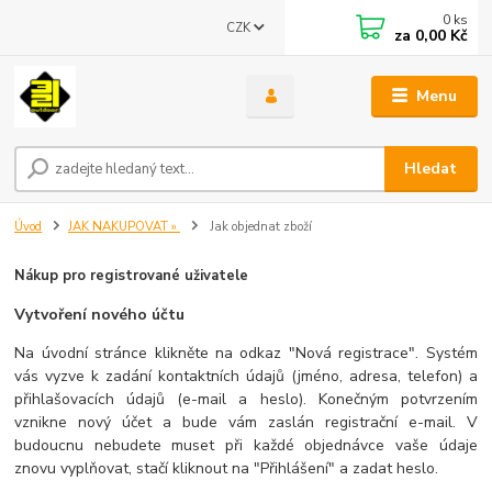
0
ks
CZK
za
0,00 Kč
Menu
Hledat
Úvod
JAK NAKUPOVAT »
Jak objednat zboží
Nákup pro registrované uživatele
Vytvoření nového účtu
Na úvodní stránce klikněte na odkaz "Nová registrace". Systém
vás vyzve k zadání kontaktních údajů (jméno, adresa, telefon) a
přihlašovacích údajů (e-mail a heslo). Konečným potvrzením
vznikne nový účet a bude vám zaslán registrační e-mail. V
budoucnu nebudete muset při každé objednávce vaše údaje
znovu vyplňovat, stačí kliknout na "Přihlášení" a zadat heslo.