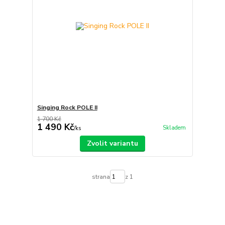
Singing Rock POLE II
1 700 Kč
1 490 Kč
Skladem
/
ks
Zvolit variantu
strana
z 1