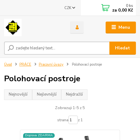
0
ks
CZK
za
0,00 Kč
Menu
Hledat
Úvod
PRÁCE
Pracovní úvazy
Polohovací postroje
Polohovací postroje
Nejnovější
Nejlevnější
Nejdražší
Zobrazuji 1-5 z 5
strana
z 1
Doprava ZDARMA