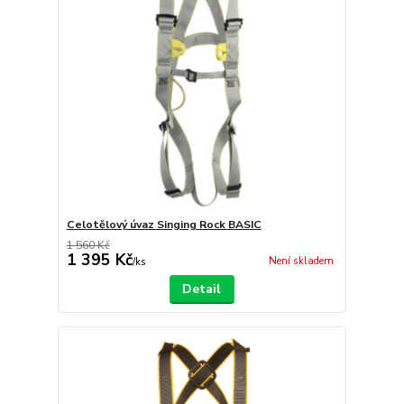
Celotělový úvaz Singing Rock BASIC
1 560 Kč
1 395 Kč
Není skladem
/
ks
Detail