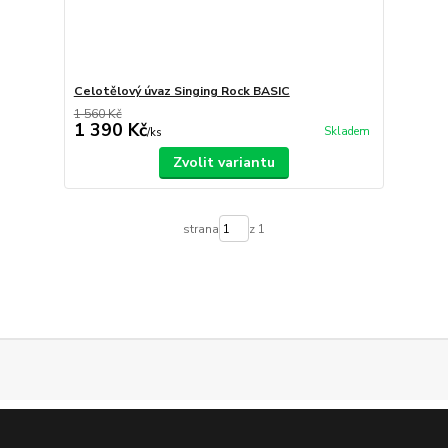
Celotělový úvaz Singing Rock BASIC
1 560 Kč
1 390 Kč
Skladem
/
ks
Zvolit variantu
strana
z 1