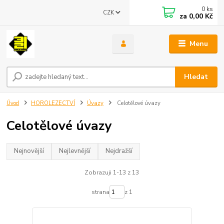
0
ks
CZK
za
0,00 Kč
Menu
Hledat
Úvod
HOROLEZECTVÍ
Úvazy
Celotělové úvazy
Celotělové úvazy
Nejnovější
Nejlevnější
Nejdražší
Zobrazuji 1-13 z 13
strana
z 1