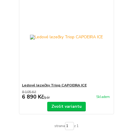
Ledové lezečky Triop CAPOEIRA ICE
8 105 Kč
6 890 Kč
Skladem
/
pár
Zvolit variantu
strana
z 1