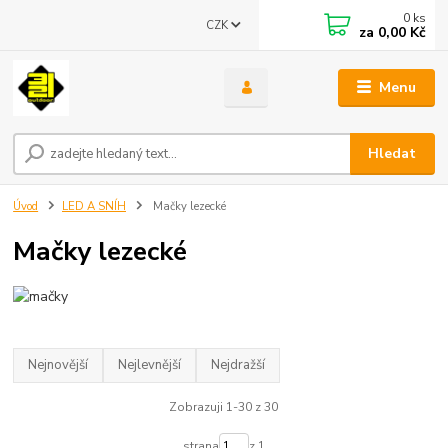
0
ks
CZK
za
0,00 Kč
Menu
Hledat
Úvod
LED A SNÍH
Mačky lezecké
Mačky lezecké
Nejnovější
Nejlevnější
Nejdražší
Zobrazuji 1-30 z 30
strana
z 1