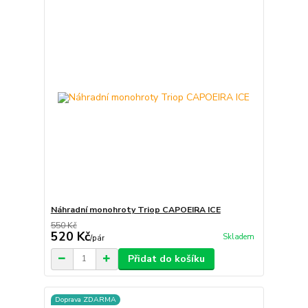
Náhradní monohroty Triop CAPOEIRA ICE
550 Kč
520 Kč
Skladem
/
pár
Přidat do košíku
Doprava ZDARMA