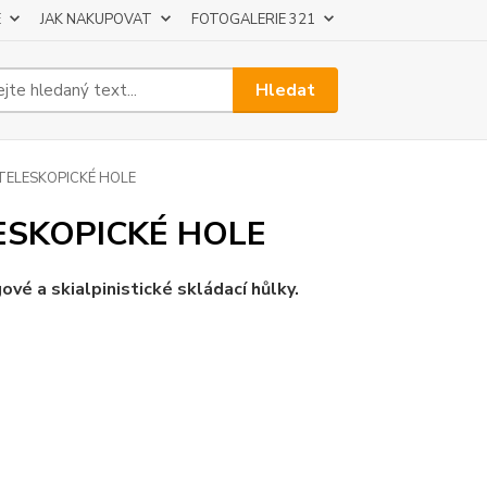
E
JAK NAKUPOVAT
FOTOGALERIE 321
Hledat
TELESKOPICKÉ HOLE
ESKOPICKÉ HOLE
ové a skialpinistické skládací hůlky.