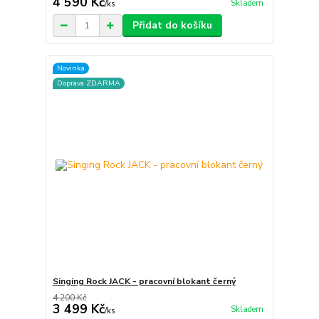
4 590 Kč
Skladem
/
ks
Přidat do košíku
Novinka
Doprava ZDARMA
Singing Rock JACK - pracovní blokant černý
4 200 Kč
3 499 Kč
Skladem
/
ks