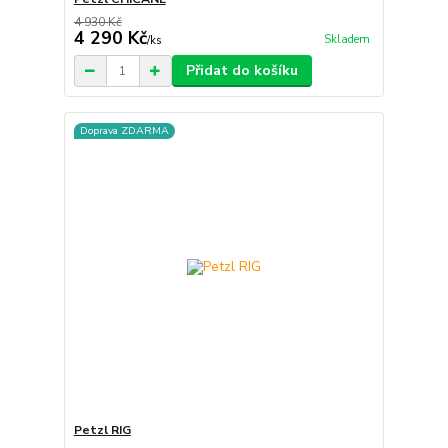
4 930 Kč
4 290 Kč
Skladem
/
ks
Přidat do košíku
Doprava ZDARMA
Petzl RIG