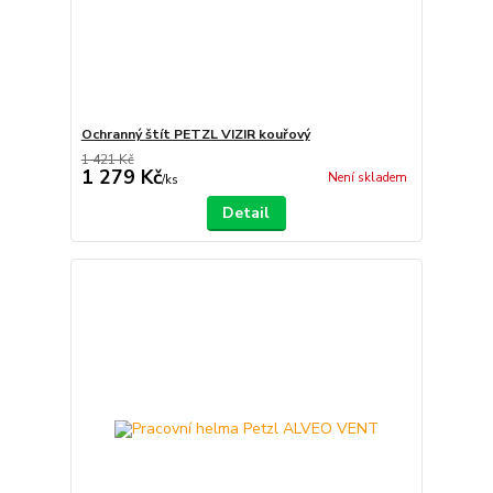
Ochranný štít PETZL VIZIR kouřový
1 421 Kč
1 279 Kč
Není skladem
/
ks
Detail