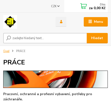
0
ks
CZK
za
0,00 Kč
Menu
Hledat
Úvod
PRÁCE
PRÁCE
Pracovní, ochranné a profesní vybavení, potřeby pro
záchranáře.