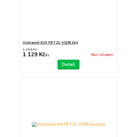
Ochranný štít PETZL VIZIR čirý
1 254 Kč
1 129 Kč
Není skladem
/
ks
Detail