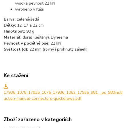
vysoká pevnost 22 kN
vyrobeno v Itálii
Barva:
zelená/šedá
Délky:
12, 17 a 22 cm
Hmotnost:
90 g
Materiál:
dural (leštěný), Dyneema
Pevnost v podélné ose:
22 kN
Světlost (d):
22 mm (rovný i prohnutý zámek)
Ke stažení
17936_1078_17936_1075_17936_1062_17936_981__ps_980instr
uction-manual-connectors-quickdraws.pdf
Zboží zařazeno v kategoriích