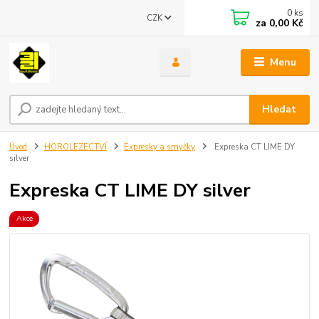
0
ks
CZK
za
0,00 Kč
Menu
Hledat
Úvod
HOROLEZECTVÍ
Expresky a smyčky
Expreska CT LIME DY
silver
Expreska CT LIME DY silver
Akce