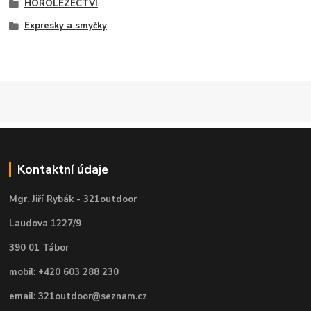
HOROLEZECTVÍ
Expresky a smyčky
Kontaktní údaje
Mgr. Jiří Rybák - 321outdoor
Laudova 1227/9
390 01 Tábor
mobil: +420 603 288 230
email: 321outdoor@seznam.cz