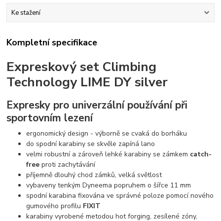
Ke stažení
Kompletní specifikace
Expreskový set Climbing
Technology LIME DY silver
Expresky pro univerzální používání při
sportovním lezení
ergonomický design - výborně se cvaká do borháku
do spodní karabiny se skvěle zapíná lano
velmi robustní a zároveň lehké karabiny se zámkem
catch-
free
proti zachytávání
příjemně dlouhý chod zámků, velká světlost
vybaveny tenkým Dyneema popruhem o šířce 11 mm
spodní karabina fixována ve správné poloze pomocí nového
gumového profilu
FIXIT
karabiny vyrobené metodou hot forging, zesílené zóny,