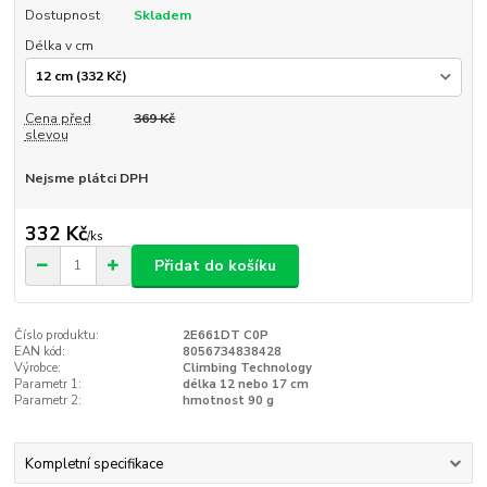
Dostupnost
Skladem
Délka v cm
Cena před
369 Kč
slevou
Nejsme plátci DPH
332 Kč
/
ks
Přidat do košíku
Číslo produktu:
2E661DT C0P
EAN kód:
8056734838428
Výrobce:
Climbing Technology
Parametr 1:
délka 12 nebo 17 cm
Parametr 2:
hmotnost 90 g
Kompletní specifikace