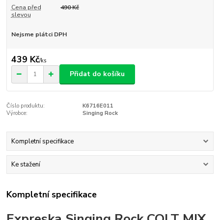
Cena před
490 Kč
slevou
Nejsme plátci DPH
439 Kč
/
ks
Přidat do košíku
Číslo produktu:
K6716E011
Výrobce:
Singing Rock
Kompletní specifikace
Ke stažení
Kompletní specifikace
Expreska Singing Rock COLT MIX