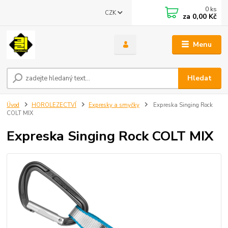
0
ks
CZK
za
0,00 Kč
Menu
Hledat
Úvod
HOROLEZECTVÍ
Expresky a smyčky
Expreska Singing Rock
COLT MIX
Expreska Singing Rock COLT MIX