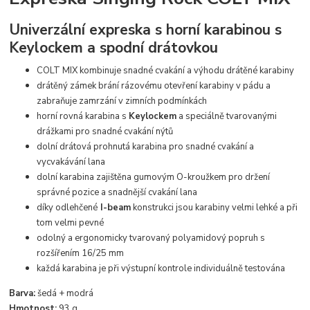
Univerzální expreska s horní karabinou s
Keylockem a spodní drátovkou
COLT MIX kombinuje snadné cvakání a výhodu drátěné karabiny
drátěný zámek brání rázovému otevření karabiny v pádu a
zabraňuje zamrzání v zimních podmínkách
horní rovná karabina s
Keylockem
a speciálně tvarovanými
drážkami pro snadné cvakání nýtů
dolní drátová prohnutá karabina pro snadné cvakání a
vycvakávání lana
dolní karabina zajištěna gumovým O-kroužkem pro držení
správné pozice a snadnější cvakání lana
díky odlehčené
I-beam
konstrukci jsou karabiny velmi lehké a při
tom velmi pevné
odolný a ergonomicky tvarovaný polyamidový popruh s
rozšířením 16/25 mm
každá karabina je při výstupní kontrole individuálně testována
Barva:
šedá + modrá
Hmotnost:
93 g