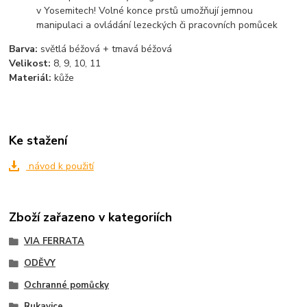
v Yosemitech! Volné konce prstů umožňují jemnou
manipulaci a ovládání lezeckých či pracovních pomůcek
Barva:
světlá béžová + tmavá béžová
Velikost:
8, 9, 10, 11
Materiál:
kůže
Ke stažení
návod k použití
Zboží zařazeno v kategoriích
VIA FERRATA
ODĚVY
Ochranné pomůcky
Rukavice