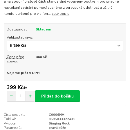
a na spodní prstové části standardně vybaveny poutkem pro snadné
navlékání zavírání pomocí suchého zipu vysoká odolnost a užitný
komfort určené pro via ferr...
celý popis
Dostupnost
Skladem
Velikost rukavic
Cena před
460 Kč
slevou
Nejsme plátci DPH
399 Kč
/
ks
Přidat do košíku
Číslo produktu:
C0006HH
EAN kód:
8595033322431
Výrobce:
Singing Rock
Parametr 1:
pravá kůže