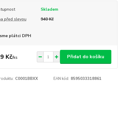
tupnost
Skladem
a před slevou
940 Kč
sme plátci DPH
9 Kč
Přidat do košíku
/
ks
roduktu:
C0001BBXX
EAN kód:
8595033318861