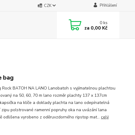
Přihlášení
CZK
0
ks
za
0,00 Kč
e bag
g Rock BATOH NA LANO Lanobatoh s vyjímatelnou plachtou
ovaný na 50, 60, 70 m lano rozměr plachty 137 x 137cm
 kapsička na klíče a doklady plachta na lano odepínatelná
 zipu polstrované ramenní popruhy oka na uvázání lana
ě odlišena vyrobeno z oděruvzdorného ripstop mat...
celý