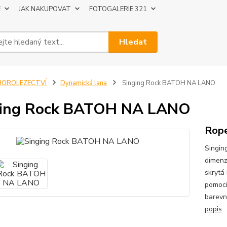
E
JAK NAKUPOVAT
FOTOGALERIE 321
Hledat
HOROLEZECTVÍ
Dynamická lana
Singing Rock BATOH NA LANO
ging Rock BATOH NA LANO
Rop
Singin
dimenz
skrytá
pomocí
barevn
popis