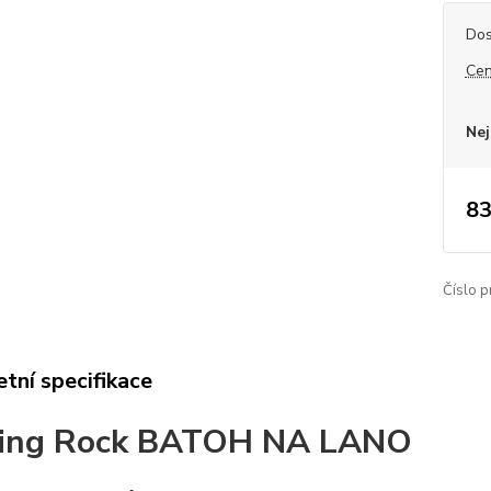
Dos
Cen
Nej
83
Číslo p
tní specifikace
ging Rock BATOH NA LANO