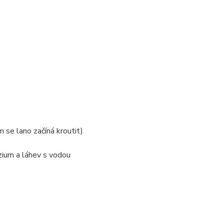
m se lano začíná kroutit)
zium a láhev s vodou