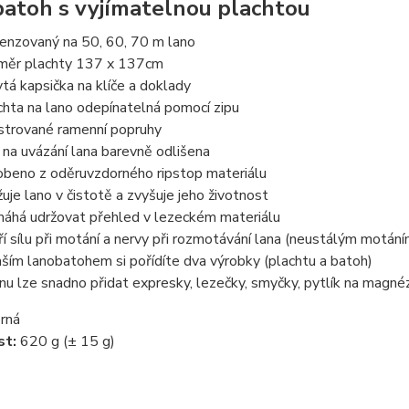
atoh s vyjímatelnou plachtou
enzovaný na 50, 60, 70 m lano
měr plachty 137 x 137cm
ytá kapsička na klíče a doklady
chta na lano odepínatelná pomocí zipu
strované ramenní popruhy
 na uvázání lana barevně odlišena
obeno z oděruvzdorného ripstop materiálu
žuje lano v čistotě a zvyšuje jeho životnost
áhá udržovat přehled v lezeckém materiálu
ří sílu při motání a nervy při rozmotávání lana (neustálým motání
aším lanobatohem si pořídíte dva výrobky (plachtu a batoh)
anu lze snadno přidat expresky, lezečky, smyčky, pytlík na magné
rná
t:
620 g (± 15 g)