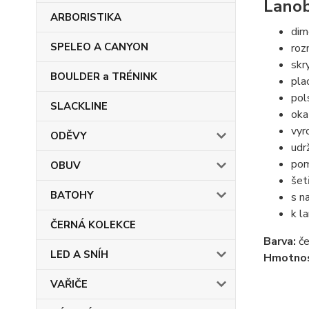
Lanob
ARBORISTIKA
dim
SPELEO A CANYON
roz
skr
BOULDER a TRÉNINK
pla
pol
SLACKLINE
oka
vyr
ODĚVY
udr
pom
OBUV
šet
BATOHY
s n
k l
ČERNÁ KOLEKCE
Barva:
če
LED A SNÍH
Hmotnos
VAŘIČE